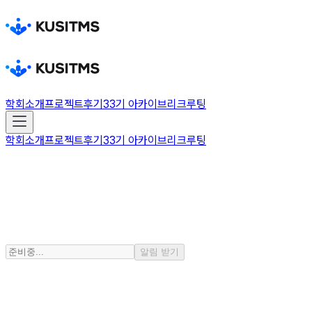
학회소개
프로젝트
후기
33기 아카이브
리크루팅
학회소개
프로젝트
후기
33기 아카이브
리크루팅
Recruitment
지금은 모집 기간이 아니에요
모집 기간이 되면 메일로 알려드릴게요
알림 받기
Target