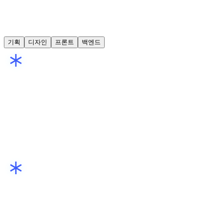
모집 파트
기획
디자인
프론트
백엔드
기획 파트는 이런 활동을 해요
문제를 빠르게 정의하고, 사용자 관점에서 실현 가능한 기능으
로 정리해요.
각 파트가 이해할 수 있도록 화면 흐름, 예외 케이스, 우선순위
를 문서로 남겨요.
진행 중에 바뀌는 요구를 파악해서 디자인·개발과 조율하며 팀
방향을 맞춰요.
이런 분과 함께하고 싶어요
데이터나 리서치를 근거로 가설을 세우고 논리적으로 설명할 수
있는 분