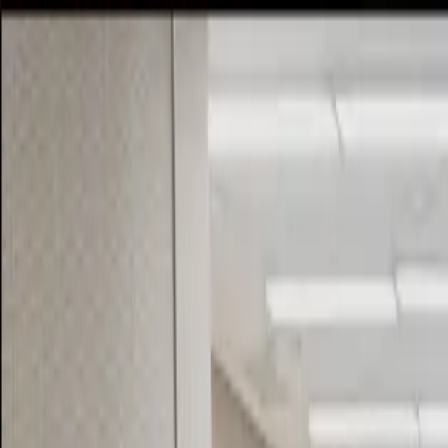
학회소개
프로젝트
후기
33기 아카이브
리크루팅
학회소개
프로젝트
후기
33기 아카이브
리크루팅
밋업 프로젝트
기업 연계 프로젝트
밋업 프로젝트란?
기획 파트에서 발제된 아이디어를 디자인,
개발 파트와 함께 3개월 동안 준비해서
발표하는 큐시즘의 메인 프로젝트예요.
전체 프로젝트
67
개