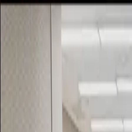
학회소개
프로젝트
후기
33기 아카이브
리크루팅
학회소개
프로젝트
후기
33기 아카이브
리크루팅
밋업 프로젝트
기업 연계 프로젝트
밋업 프로젝트란?
기획 파트에서 발제된 아이디어를 디자인,
개발 파트와 함께 3개월 동안 준비해서
발표하는 큐시즘의 메인 프로젝트예요.
전체 프로젝트
67
개